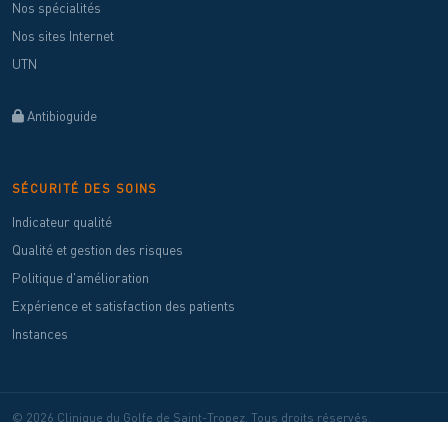
Nos spécialités
Nos sites Internet
UTN
Antibioguide
SÉCURITÉ DES SOINS
Indicateur qualité
Qualité et gestion des risques
Politique d'amélioration
Expérience et satisfaction des patients
Instances
© 2026 Clinique du Golfe de Saint-Tropez. Tous droits réservés.
Almaviva Santé