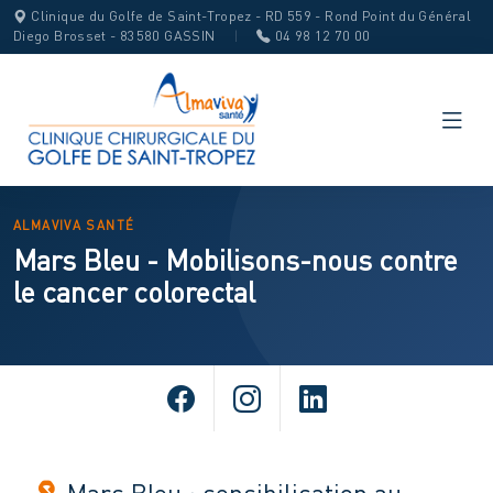
Clinique du Golfe de Saint-Tropez - RD 559 - Rond Point du Général
Diego Brosset - 83580 GASSIN
|
04 98 12 70 00
ALMAVIVA SANTÉ
Mars Bleu - Mobilisons-nous contre
le cancer colorectal
Mars Bleu : sensibilisation au